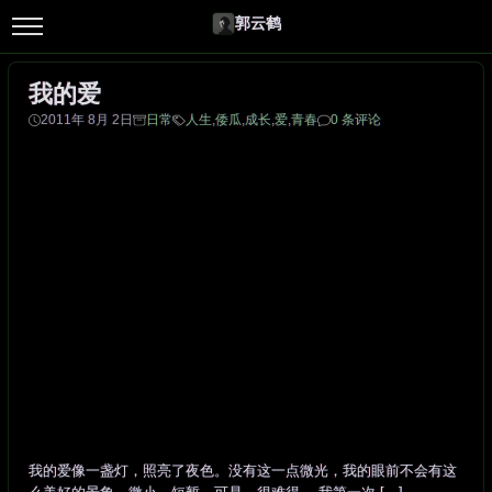
郭云鹤
我的爱
2011年 8月 2日
日常
人生
,
倭瓜
,
成长
,
爱
,
青春
0 条评论
我的爱像一盏灯，照亮了夜色。没有这一点微光，我的眼前不会有这