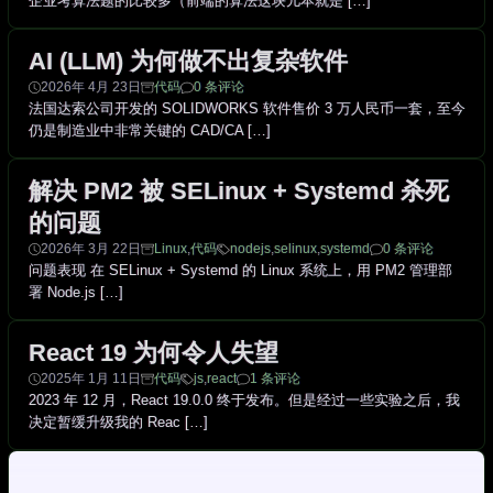
企业考算法题的比较多（前端的算法这块儿本就是 […]
AI (LLM) 为何做不出复杂软件
2026年 4月 23日
代码
0 条评论
法国达索公司开发的 SOLIDWORKS 软件售价 3 万人民币一套，至今
仍是制造业中非常关键的 CAD/CA […]
解决 PM2 被 SELinux + Systemd 杀死
的问题
2026年 3月 22日
Linux
,
代码
nodejs
,
selinux
,
systemd
0 条评论
问题表现 在 SELinux + Systemd 的 Linux 系统上，用 PM2 管理部
署 Node.js […]
React 19 为何令人失望
2025年 1月 11日
代码
js
,
react
1 条评论
2023 年 12 月，React 19.0.0 终于发布。但是经过一些实验之后，我
决定暂缓升级我的 Reac […]