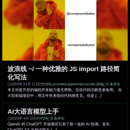
波浪线 ~/ 一种优雅的 JS import 路径简
化写法
2023年 11月 11日
代码
js
,
nodejs
,
typescript
,
vscode
,
前端
0 条评论
本文对提升您的编程开发能力毫无帮助。仅供代码洁癖患者食用。 在
大型前端项目中，用文件夹来组织代码很常见。但是 […]
AI大语言模型上手
2023年 4月 10日
代码
0 条评论
OpenAI 的 ChatGPT 开放测试引发了新一波的 AI 热潮。首先