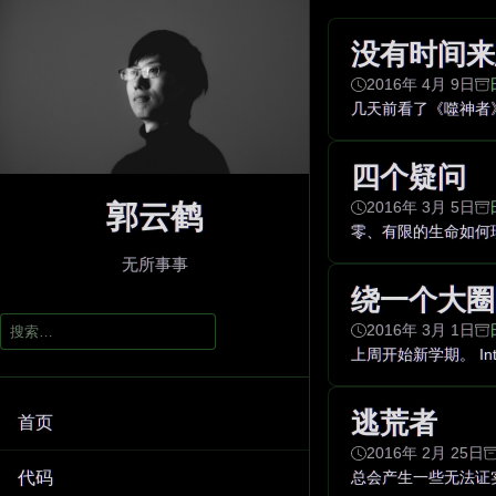
没有时间来
2016年 4月 9日
几天前看了《噬神者
四个疑问
郭云鹤
2016年 3月 5日
零、有限的生命如何珍
无所事事
绕一个大圈
搜
2016年 3月 1日
索：
上周开始新学期。 Inter
逃荒者
首页
2016年 2月 25日
代码
总会产生一些无法证