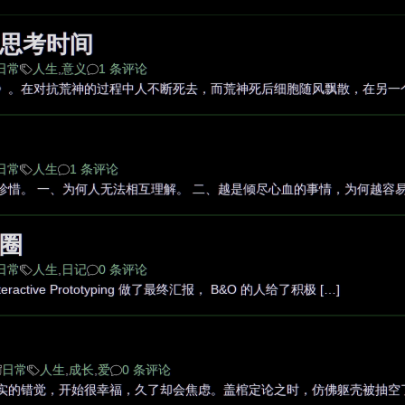
思考时间
日常
人生
,
意义
1 条评论
》。在对抗荒神的过程中人不断死去，而荒神死后细胞随风飘散，在另一个
日常
人生
1 条评论
惜。 一、为何人无法相互理解。 二、越是倾尽心血的事情，为何越容易放
圈
日常
人生
,
日记
0 条评论
active Prototyping 做了最终汇报， B&O 的人给了积极 […]
日常
人生
,
成长
,
爱
0 条评论
实的错觉，开始很幸福，久了却会焦虑。盖棺定论之时，仿佛躯壳被抽空了