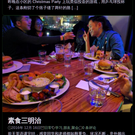
昨晚在小区的 Christmas Party 上玩类似投壶的游戏，用乒乓球投杯
子。这条刚切了个痦子缝了两针的胳 […]
素食三明治
2016年 12月 16日
日常
学习
,
朋友
,
聚会
0 条评论
前天英语课完结，感觉同学和老师都如释重负。状况不断，意外频出