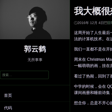
我大概很
2016年 12月 4日
日
这周开始了人生最后一门课
法的计算机技术。在
郭云鹤
我们一直都不是在开
周末在 Christma
无所事事
一幅萌萌的画，挂在
搜
看过了热闹，回到了
索：
中学的时候，会在 
课间画册和睡前诗集
首页
想念你，总是不开心
代码