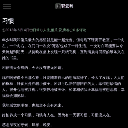
郭云鹤
习惯
2013年 6月 4日
日常
人生
,
倭瓜
,
爱
,
青春
0 条评论
年少时我和倭瓜最大的愿望就是能一起走走。但每晚下课离开教室，一个向
左，一个向右。在门口一次次“偶遇”也成了一种生活。一次对白可能要从今
天跨越到明天，从傍晚在桌上发现一只纸飞机，直到清晨将回应的纸条夹在
她的书里。
相信明天会有的，今天没有也无所谓。
现在啊好像不再那么难，只要随着自己的想法就好了。长大了发现，大人们
的框框，好多只是在骗小孩子。所以可以陪伴想陪伴的人，珍惜想珍惜的
人。很开心地被注视，很安静地被关怀。如果相信我正幸福地被想念着，幸
福就会拥抱我。
我能感觉到现在，也知道不会有未来。
好怕养成一个习惯，习惯有人在。因为有一天要习惯，习惯没人在。
感谢深夜的守候，世界，晚安。