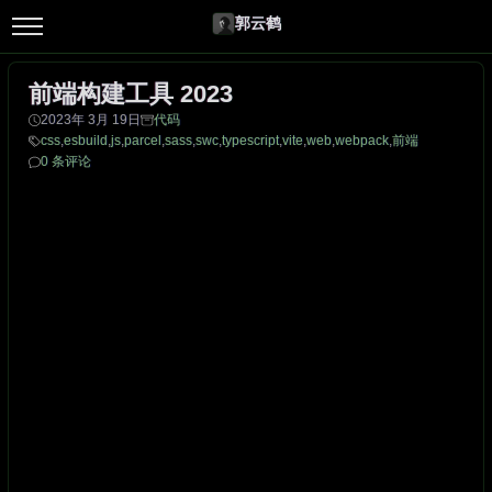
郭云鹤
前端构建工具 2023
2023年 3月 19日
代码
css
,
esbuild
,
js
,
parcel
,
sass
,
swc
,
typescript
,
vite
,
web
,
webpack
,
前端
0 条评论