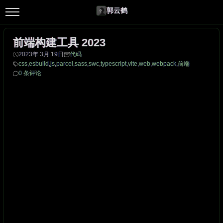
郭云鹤
前端构建工具 2023
2023年 3月 19日
代码
css
,
esbuild
,
js
,
parcel
,
sass
,
swc
,
typescript
,
vite
,
web
,
webpack
,
前端
0 条评论