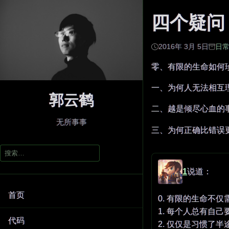
四个疑问
2016年 3月 5日
日
零、有限的生命如何
一、为何人无法相互
郭云鹤
二、越是倾尽心血的
无所事事
三、为何正确比错误
搜
索：
1
说道：
首页
0. 有限的生命不
1. 每个人总有自己
代码
2. 仅仅是习惯了