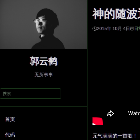
神的随波
2015年 10月 4日
日
郭云鹤
无所事事
搜
索：
首页
代码
元气满满的一首歌！