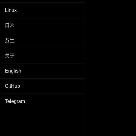
Linux
日常
芬兰
关于
English
GitHub
Telegram