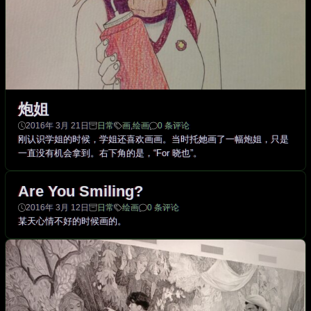
炮姐
2016年 3月 21日
日常
画
,
绘画
0 条评论
刚认识学姐的时候，学姐还喜欢画画。当时托她画了一幅炮姐，只是
一直没有机会拿到。右下角的是，“For 晓也”。
Are You Smiling?
2016年 3月 12日
日常
绘画
0 条评论
某天心情不好的时候画的。