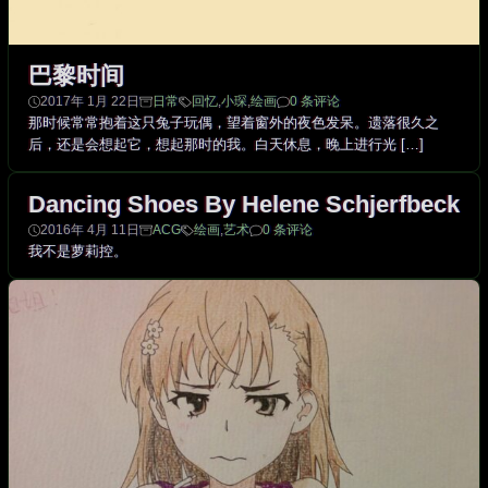
巴黎时间
2017年 1月 22日
日常
回忆
,
小琛
,
绘画
0 条评论
那时候常常抱着这只兔子玩偶，望着窗外的夜色发呆。遗落很久之
后，还是会想起它，想起那时的我。白天休息，晚上进行光 […]
Dancing Shoes By Helene Schjerfbeck
2016年 4月 11日
ACG
绘画
,
艺术
0 条评论
我不是萝莉控。