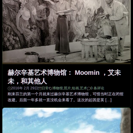
赫尔辛基艺术博物馆： Moomin ，艾未
未，和其他人
2016年 2月 29日
日常
博物馆
,
照片
,
绘画
,
艺术
0 条评论
刚来芬兰的第一个月就来过赫尔辛基艺术博物馆，可惜当时正在闭馆
改建。后面一年多就一直没机会来看了。这次的起因是英 […]