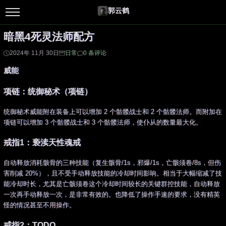
郭云鹤
暗黑4死灵法师配方
2024年 11月 30日
日常
0 条评论
威能
项链：统御秘术（项链）
统御秘术威能附在装备上可以增加 2 个骷髅战士和 2 个骷髅法师。而附加在
项链可以增加 3 个骷髅战士和 3 个骷髅法师，使仆从的数量最大化。
戒指1：亵渎天性魂戒
自动释放消耗骸骨的三种技能（复生骸骨/1s，邪爆/1s，亡骸须卷/8s，但伤
害削减 20%），且不受手动释放技能的冷却时间影响。相当于大幅缩减了技
能冷却时长，尤其是亡骸须卷这个冷却时间较长的关键群控技能，自动释放
一次再手动释放一次，是非常有效的。也降低了操作手速的要求，没有精英
怪的情况甚至不用操作。
戒指2：TODO