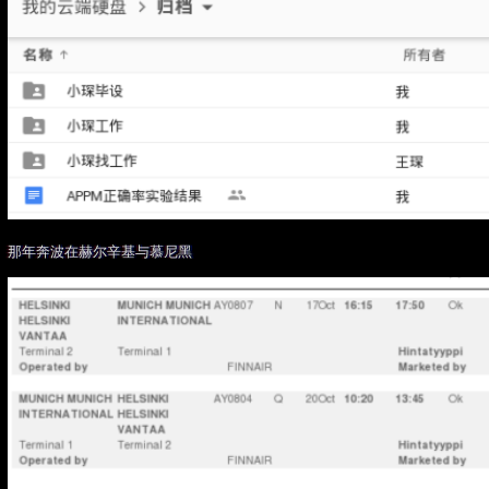
那年奔波在赫尔辛基与慕尼黑