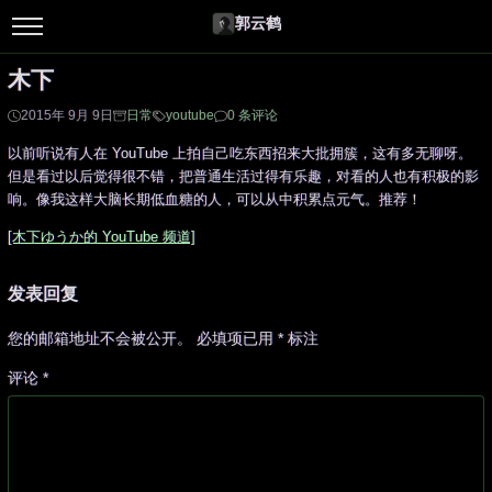
郭云鹤
木下
2015年 9月 9日
日常
youtube
0 条评论
以前听说有人在 YouTube 上拍自己吃东西招来大批拥簇，这有多无聊呀。
但是看过以后觉得很不错，把普通生活过得有乐趣，对看的人也有积极的影
响。像我这样大脑长期低血糖的人，可以从中积累点元气。推荐！
[木下ゆうか的 YouTube 频道]
发表回复
您的邮箱地址不会被公开。
必填项已用
*
标注
评论
*