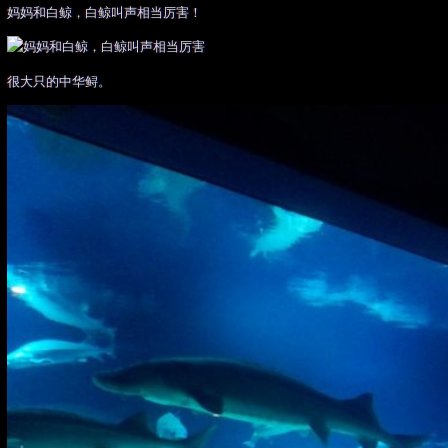
妈妈和白鲸，白鲸叫声相当厉害！
很大只的中华鲟。