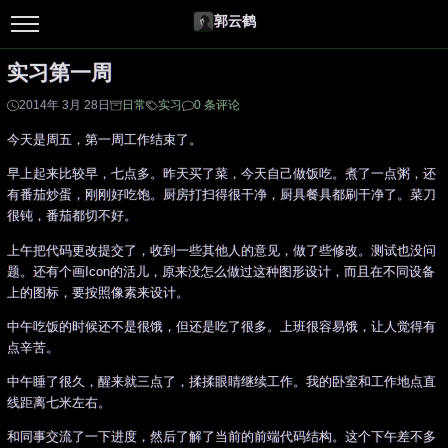
郭云鹤
实习第一周
2014年 3月 28日
日常
实习
0 条评论
今天是周五，第一周工作结束了。
早上起来比较早，七点多。昨天买了菜，今天自己做饭吃。煮了一点粥，还
有番茄炒蛋，刚刚好吃饱。厨房打扫得很干净，厨具餐具都刷干净了。菜刀
很钝，番茄都切不好。
上午把代码更改提交了，收到一些其他人的意见，做了些修改。测试也没问
题。还有个画Icon的活儿，原来没怎么做过这种图形设计，而且在不同设备
上的图标，要按照像素来设计。
中午吃饭的时候还不是很饿，但还是吃了很多。上班很容易饿，让人觉得有
点辛苦。
中午睡了很久，醒来就三点了，揉揉眼睛继续工作。我的卧室和工作地点直
线距离七米左右。
和同事交流了一下进度，然后了解了当前的前端代码结构。这个下午差不多