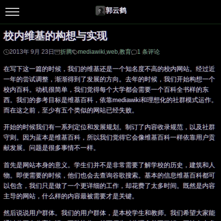
郭云鹤
校内维基的构想与实现
2013年 9月 23日
折腾
mediawiki
,
web
,
教育
1 条评论
在写下这一篇的时候，我们的维基还是一个知名度不高的校内网站。经过近
一年的尝试调整，渐渐得到了发展的方向。去年的时候，我们开始构想一个
校内百科。动机很简单，我们觉得每个大学都会需要一个百科全书样的东
西。我们的参考目标是维基百科，依靠mediawiki和理想化的社群模式运作。
而在这之前，至少有五个类似的网站已经失败。
开始的时候我们有一系列定位和发展规划。制订了内容收录规范，以及社群
守则。因为蓝本是维基百科，所以我们觉得它会像维基百科一样依靠用户贡
献发展。问题是很多事情不一样。
首先是网站本身的意义。学生们并不是非常需要了解学校的历史，建筑和人
物。即便需要的时候，他们也会去查询谷歌搜索。基本的信息维基百科都可
以包含，我们只是做了一个更详细的工作，却花费了太多时间。既然是内容
主导的网站，什么样的内容最被需要才是关键。
然后说说用户群体。我们的用户群体，是本校学生和教师。我们希望大家能