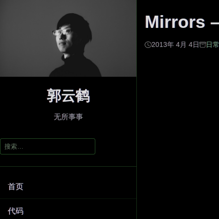
Mirrors 
2013年 4月 4日
日
郭云鹤
无所事事
搜
索：
首页
代码