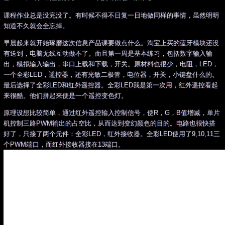
课程作业总是没完没了。有时候不得不日复一日地做同样的事情，虽然明明
知道不久就会全忘掉。
早晨起来就开始琢磨这次信息产品课要做点什么。淘宝上买的蓝牙模块还没
有送到，电脑无线互动做不了。而且第一周是基本练习，包括数字输入输
出，模拟输入输出，串口上载和下载，开关。原材料也很少，电阻，LED，
一个全彩LED，遥控器，还有光敏二极管，电位器，开关，小键盘什么的。
最后选择了全彩LED和红外遥控器。全彩LED我是第一次用，红外遥控看起
来很酷。他们拼起来便是一个遥控变色灯。
原理设想比较简单，通过红外遥控输入控制信号，使R，G，B值增减，单片
机控制三路PWM输出的占空比，从而达到变幻颜色的目的。电路也很快搭
好了，只接了两个元件：全彩LED，红外接收器。全彩LED使用了9,10,11三
个PWM端口，而红外接收器接在13端口。