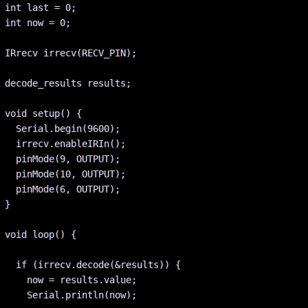
int last = 0;

int now = 0;

IRrecv irrecv(RECV_PIN);

decode_results results;

void setup() {

  Serial.begin(9600);

  irrecv.enableIRIn();

  pinMode(9, OUTPUT);

  pinMode(10, OUTPUT);

  pinMode(6, OUTPUT);

}

void loop() {

  if (irrecv.decode(&results)) {

    now = results.value;

    Serial.println(now);
