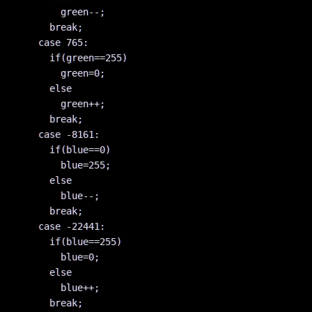
	  green--;

	break;

      case 765:

	if(green==255)

	  green=0;

	else

	  green++;

	break;

      case -8161:

	if(blue==0)

	  blue=255;

	else

	  blue--;

	break;

      case -22441:

	if(blue==255)

	  blue=0;

	else

	  blue++;

	break;
