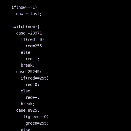
    if(now==-1)

      now = last;

    switch(now){

      case -23971:

	if(red==0)

	  red=255;

	else

	  red--;

	break;

      case 25245:

	if(red==255)

	  red=0;

	else

	  red++;

	break;

      case 8925:

	if(green==0)

	  green=255;

	else
