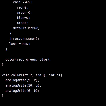
      case -7651:

	red=0;

	green=0;

	blue=0;

	break;

      default:break;

    }

    irrecv.resume();

    last = now;

  }

  color(red, green, blue);            

}

void color(int r, int g, int b){

  analogWrite(9, r);

  analogWrite(10, g);

  analogWrite(6, b);
