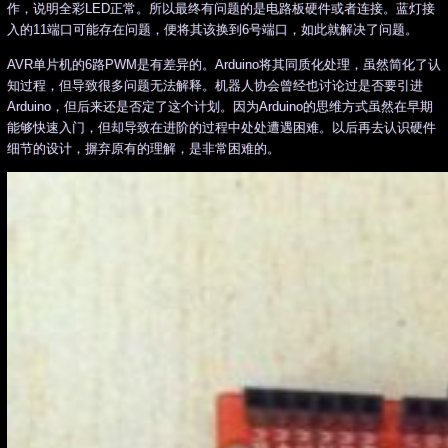
作，说明全彩LED正常。所以最终有问题的是电路板硬件或者连接。蓝灯接
入的11端口可能存在问题，便将其该换到6号端口，如此就解决了问题。
AVR单片机的6路PWM是有差异的。Arduino将其同质化处理，虽然简化了认
知过程，但导致很多问题无法解释。机器人协会曾经也讨论过是否要引进
Arduino，但后来还是否定了这个计划。因为Arduino的思维方式虽然在早期
能够快速入门，但却导致在进阶的过程中处处遭遇困难。以后再去认识硬件
细节的设计，摒弃原有的理解，是非常困难的。