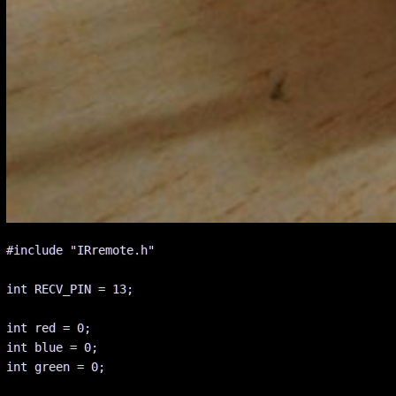
#include "IRremote.h"

int RECV_PIN = 13;

int red = 0;

int blue = 0;

int green = 0;
