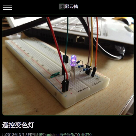
郭云鹤
遥控变色灯
2013年 3月 8日
折腾
arduino
,
电子制作
0 条评论