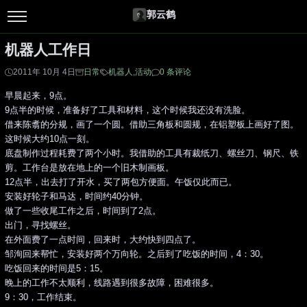
郭云鹤
机器人工作日
2011年 10月 4日
日常
机器人
,
活动
0 条评论
早晨起来，9点。
9点半的时候，准备好了工具和材料，这个时候我还没有洗脸。
借来陈翥的分规，画了一个圆。借助三角板和圆规，在铝塑板上画好了图。
这时候大约10点一刻。
底盘制作过程耗费了两个小时。我借助的工具有裁纸刀、螺丝刀、钢尺、铁
剪。工作台是放在地上的一个旧木制画板。
12点半，出去打了开水，买了两包方便面。午饭仅此而已。
安装好轮子和马达，时间约40分钟。
做了一些收尾工作之后，时间到了2点。
出门，寻找螺丝。
在外面费了一点时间，回来时，大约快到四点了。
邹洵回来帮忙，安装好两个万向轮。之后到了吃饭的时间，4：30。
吃饭回来的时间是5：15。
晚上的工作不太顺利，线路遇到很多故障，困难很多。
9：30，工作结束。