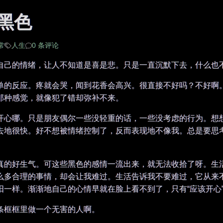
黑色
常
人生
0 条评论
自己的情绪，让人不知道是喜是悲。只是一直沉默下去，什么也
单的反应。疼就会哭，闻到花香会高兴。很直接不好吗？不好啊
那种感觉，就像犯了错却弥补不来。
开心哪。只是朋友偶尔一些没轻重的话，一些没考虑的行为。想
去地很快。好不想被情绪控制了，反而表现地不像我。总是要思
。
真的好生气。可这些黑色的感情一流出来，就无法收拾了呀。生
么多合理的事情，却会让我难过。生活告诉我不要难过，它从来
一样。渐渐地自己的心情早就在脸上看不到了，只有“应该开心”
条框框里做一个无害的人啊。