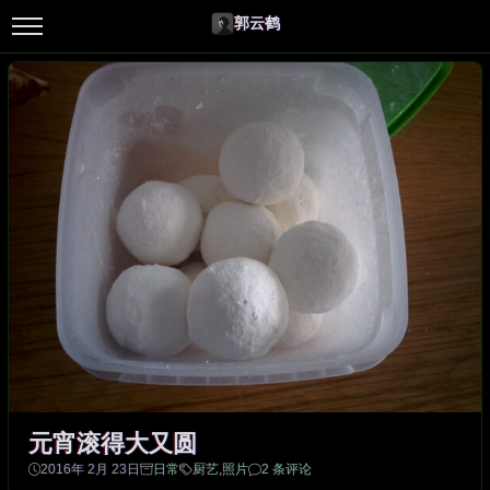
郭云鹤
元宵滚得大又圆
2016年 2月 23日
日常
厨艺
,
照片
2 条评论