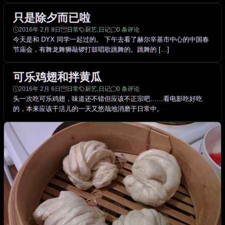
只是除夕而已啦
2016年 2月 8日
日常
厨艺
,
日记
0 条评论
今天是和 DYX 同学一起过的。 下午去看了赫尔辛基市中心的中国春
节庙会，有舞龙舞狮敲锣打鼓唱歌跳舞的。跳舞的 […]
可乐鸡翅和拌黄瓜
2016年 2月 6日
日常
厨艺
,
日记
0 条评论
头一次吃可乐鸡翅，味道还不错但应该不正宗吧……看电影吃好吃
的，本来应该干活儿的一天又悠哉地消磨于日常中。