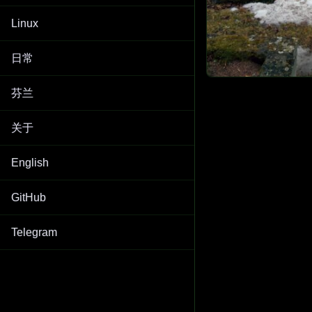
Linux
日常
芬兰
关于
English
GitHub
Telegram