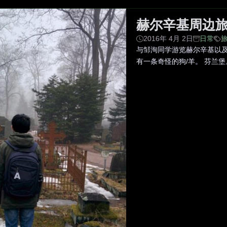
赫尔辛基周边
2016年 4月 2日
日常
与邹洵同学游览赫尔辛基以及
有一条奇怪的狗/羊。 芬兰堡。