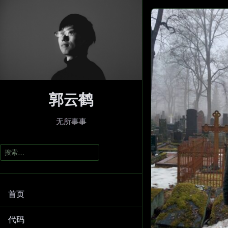
郭云鹤
无所事事
搜
索：
首页
代码