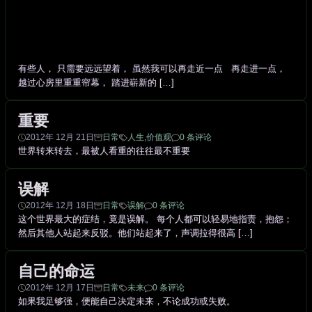
有些人， 只需要远远望着， 虽然我可以再走近一点 再走进一点，
越过心房里重重帘幕， 踏进崭新的 […]
重要
2012年 12月 21日
日常
人生
,
价值观
0 条评论
世界转来转去，最被人看重的往往最不重要
误解
2012年 12月 18日
日常
误解
0 条评论
这个世界最大的症结，竟是误解。 每个人都可以轻易地指责，抱怨；
然后其他人站起来反驳。他们站起来了，声调拉得很高 […]
自己的命运
2012年 12月 17日
日常
未来
0 条评论
如果我足够强，便能自己决定未来，不论成功或失败。