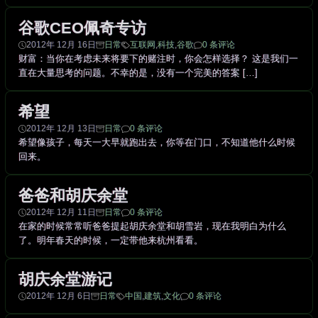
谷歌CEO佩奇专访
2012年 12月 16日
日常
互联网
,
科技
,
谷歌
0 条评论
财富：当你在考虑未来将要下的赌注时，你会怎样选择？ 这是我们一
直在大量思考的问题。不幸的是，没有一个完美的答案 […]
希望
2012年 12月 13日
日常
0 条评论
希望像孩子，每天一大早就跑出去，你等在门口，不知道他什么时候
回来。
爸爸和胡庆余堂
2012年 12月 11日
日常
0 条评论
在家的时候常常听爸爸提起胡庆余堂和胡雪岩，现在我明白为什么
了。明年春天的时候，一定带他来杭州看看。
胡庆余堂游记
2012年 12月 6日
日常
中国
,
建筑
,
文化
0 条评论